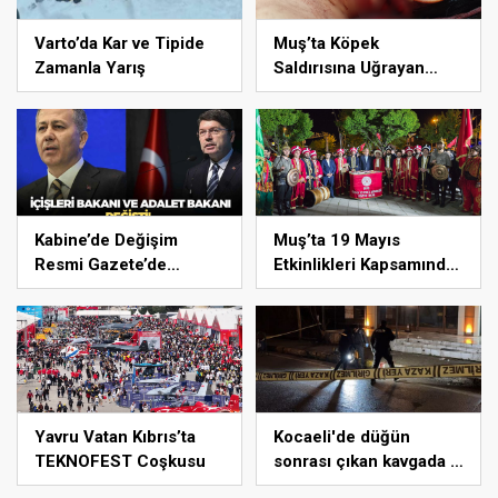
Varto’da Kar ve Tipide
Muş’ta Köpek
Zamanla Yarış
Saldırısına Uğrayan
Çocuğu Isıran Köpekte
Kuduz Tespit Edildi
Kabine’de Değişim
Muş’ta 19 Mayıs
Resmi Gazete’de
Etkinlikleri Kapsamında
Yayımlandı:Adalet
Meşaleli Yürüyüş
Bakanı Akın Gürlek,
Gerçekleştirildi, Sağlıklı
İçişleri Bakanı Mustafa
Yaşam Mesajı Verildi
Çiftçi Oldu
Yavru Vatan Kıbrıs’ta
Kocaeli'de düğün
TEKNOFEST Coşkusu
sonrası çıkan kavgada 2
kişi tabancayla