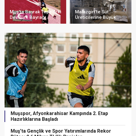
Muş’ta Bayrak Tepe’deki
Malazgirt’te Süt
Dev Türk Bayrağı
Üreticilerine Büyük
Yenilendi
Destek: Süt Toplama
Merkezi 24 Ağustos’ta
Açılıyor
Muşspor, Afyonkarahisar Kampında 2. Etap
Hazırlıklarına Başladı
Muş’ta Gençlik ve Spor Yatırımlarında Rekor