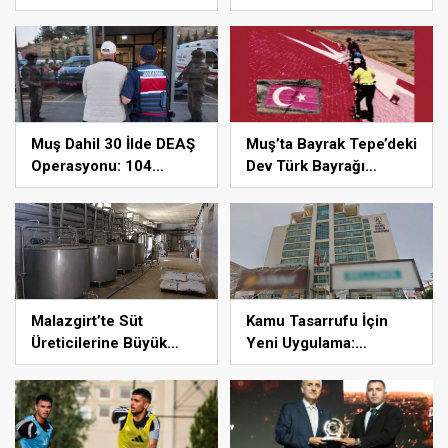
Ağustos İçin Kritik Çağrı
Cezası Bulunan Şahıs
Yakalandı
Muş Dahil 30 İlde DEAŞ
Muş’ta Bayrak Tepe’deki
Operasyonu: 104
Dev Türk Bayrağı
Şüpheli Yakalandı
Yenilendi
Malazgirt’te Süt
Kamu Tasarrufu İçin
Üreticilerine Büyük
Yeni Uygulama:
Destek: Süt Toplama
Gereksiz İlan
Merkezi 24 Ağustos’ta
Giderlerine Son
Açılıyor