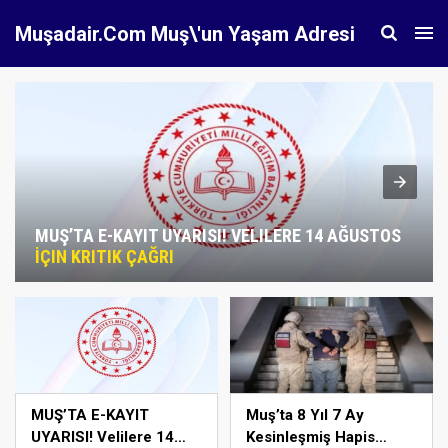
Muşadair.Com Muş\'un Yaşam Adresi
MUŞ’TA E-KAYIT UYARISI! VELILERE 14 AĞUSTOS
İÇIN KRITIK ÇAĞRI
MUŞ’TA E-KAYIT
Muş’ta 8 Yıl 7 Ay
UYARISI! Velilere 14
Kesinleşmiş Hapis