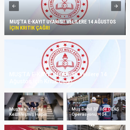
MUŞ’TA 8 YIL 7 AY KESINLEŞMIŞ HAPIS CEZASI
BULUNAN ŞAHIS YAKALANDI
MUŞ’TA E-KAYIT UYARISI! Velilere 14
Ağustos İçin Kritik Çağrı
Muş’ta 8 Yıl 7 Ay
Muş Dahil 30 İlde DEAŞ
Kesinleşmiş Hapis
Operasyonu: 104
Cezası Bulunan Şahıs
Şüpheli Yakalandı
Yakalandı