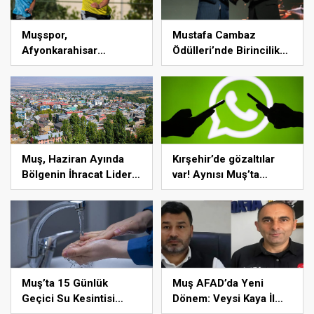
Muşspor,
Mustafa Cambaz
Afyonkarahisar
Ödülleri’nde Birincilik
Kampında 2. Etap
Mustafa Kılıç’ın Oldu
Hazırlıklarına Başladı
Muş, Haziran Ayında
Kırşehir’de gözaltılar
Bölgenin İhracat Lideri
var! Aynısı Muş’ta
Oldu
olursa cezası ağır olur
Muş’ta 15 Günlük
Muş AFAD’da Yeni
Geçici Su Kesintisi
Dönem: Veysi Kaya İl