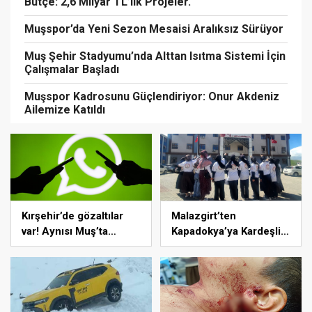
Bütçe: 2,6 Milyar TL’lik Projeler.
Muşspor’da Yeni Sezon Mesaisi Aralıksız Sürüyor
Muş Şehir Stadyumu’nda Alttan Isıtma Sistemi İçin
Çalışmalar Başladı
Muşspor Kadrosunu Güçlendiriyor: Onur Akdeniz
Ailemize Katıldı
Kırşehir’de gözaltılar
Malazgirt’ten
var! Aynısı Muş’ta
Kapadokya’ya Kardeşlik
olursa cezası ağır olur
Buluşması