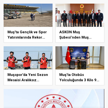
Uyarısı: Vatandaşlardan
Müdürü Oldu, Yönetim
Tedbirli Olmaları İstendi
Kadrosu Yenilendi
Muş’ta Gençlik ve Spor
ASKON Muş
Yatırımlarında Rekor
Şubesi’nden Muş
Bütçe: 2,6 Milyar TL’lik
Cumhuriyet
Projeler.
Başsavcısı’na Hayırlı
Olsun Ziyareti
Muşspor’da Yeni Sezon
Muş’ta Otobüs
Mesaisi Aralıksız
Yolculuğunda 3 Kilo 93
Sürüyor
Gram Metamfetamin Ele
Geçirildi